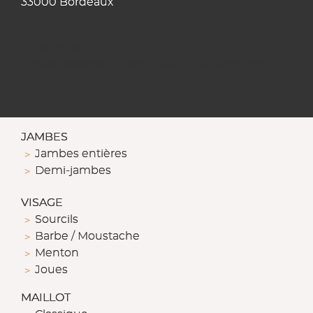
33000 Bordeaux
05 56 68 69 70
contact@clinique-esthetique-aquitaine.com
JAMBES
Jambes entières
Demi-jambes
VISAGE
Sourcils
Barbe / Moustache
Menton
Joues
MAILLOT