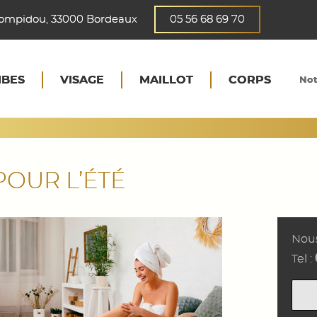
 Pompidou, 33000 Bordeaux
05 56 68 69 70
MBES
VISAGE
MAILLOT
CORPS
Not
POUR L’ÉTÉ
Nous
Tel :