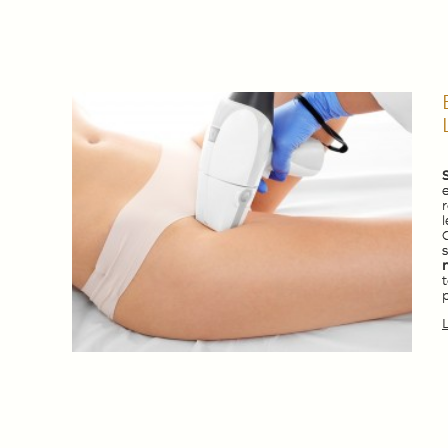
e
r
s
L