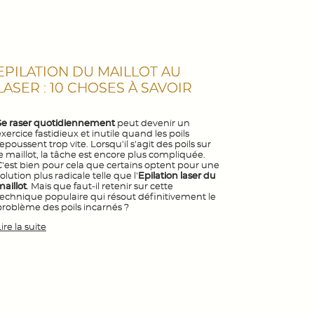
EPILATION DU MAILLOT AU
LASER : 10 CHOSES À SAVOIR
Se raser quotidiennement
peut devenir un
xercice fastidieux et inutile quand les poils
epoussent trop vite. Lorsqu'il s'agit des poils sur
le maillot, la tâche est encore plus compliquée.
C'est bien pour cela que certains optent pour une
olution plus radicale telle que l'
Epilation laser du
maillot
. Mais que faut-il retenir sur cette
technique populaire qui résout définitivement le
problème des poils incarnés ?
ire la suite