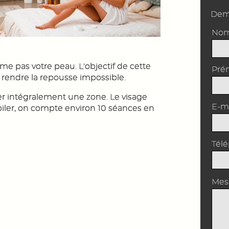
Dema
No
me pas votre peau. L'objectif de cette
Pré
r rendre la repousse impossible.
er intégralement une zone. Le visage
E-m
 épiler, on compte environ 10 séances en
Tél
Mes