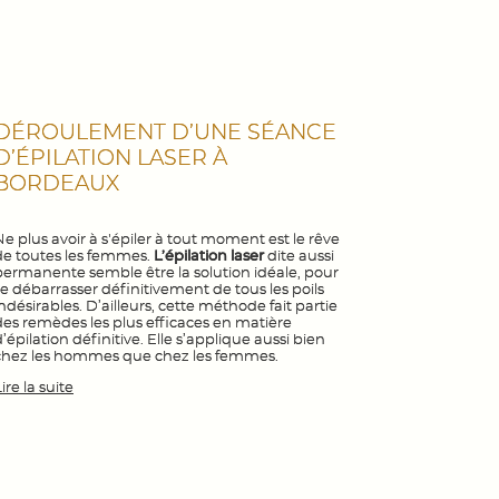
DÉROULEMENT D’UNE SÉANCE
D’ÉPILATION LASER À
BORDEAUX
Ne plus avoir à s'épiler à tout moment est le rêve
de toutes les femmes.
L’épilation laser
dite aussi
permanente semble être la solution idéale, pour
se débarrasser définitivement de tous les poils
indésirables. D’ailleurs, cette méthode fait partie
des remèdes les plus efficaces en matière
’épilation définitive. Elle s’applique aussi bien
chez les hommes que chez les femmes.
ire la suite