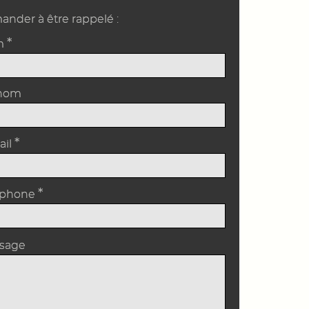
nder à être rappelé :
*
m
nom
*
ail
*
éphone
sage